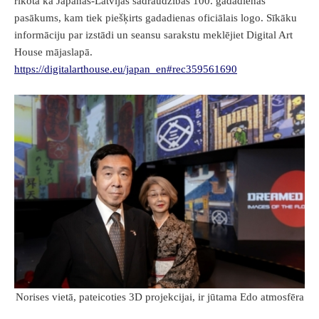
rīkota kā Japānas-Latvijas sadraudzības 100. gadadienas
pasākums, kam tiek piešķirts gadadienas oficiālais logo. Sīkāku
informāciju par izstādi un seansu sarakstu meklējiet Digital Art
House mājaslapā.
https://digitalarthouse.eu/japan_en#rec359561690
Norises vietā, pateicoties 3D projekcijai, ir jūtama Edo atmosfēra