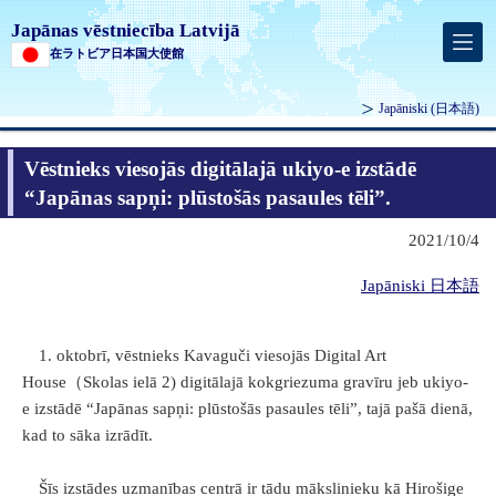
Japānas vēstniecība Latvijā
在ラトビア日本国大使館
Japāniski
(日本語)
Vēstnieks viesojās digitālajā ukiyo-e izstādē
“Japānas sapņi: plūstošās pasaules tēli”.
2021/10/4
Japāniski 日本語
1. oktobrī, vēstnieks Kavaguči viesojās Digital Art
House（Skolas ielā 2) digitālajā kokgriezuma gravīru jeb ukiyo-
e izstādē “Japānas sapņi: plūstošās pasaules tēli”, tajā pašā dienā,
kad to sāka izrādīt.
Šīs izstādes uzmanības centrā ir tādu mākslinieku kā Hirošige