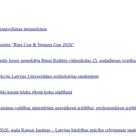
gatavošanas meistarklase
 turnīru "Riga Cup & Yumura Cup 2026"
tvedis Isono apmeklēja Rīgas Kultūru vidusskolas 25. gadadienas svinība
ekciju Latvijas Universitātes politoloģijas studentiem
jās karate kluba rīkotā koku stādīšanā
apānas valdības stipendijām augstākajai izglītībai, profesionālajai izglī
2026. gada Kansai Japānas – Latvijas biedrības mācību ceļojumam japā