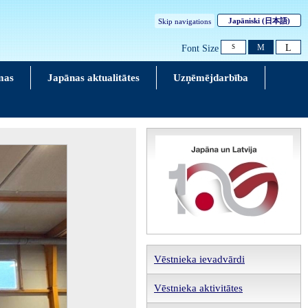
Japāniski
(日本語)
Skip navigations
L
M
Font Size
S
mas
Japānas aktualitātes
Uzņēmējdarbība
Vēstnieka ievadvārdi
Vēstnieka aktivitātes