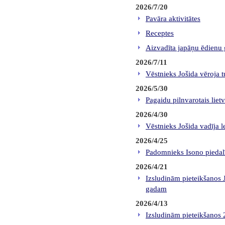
2026/7/20
Pavāra aktivitātes
Receptes
Aizvadīta japāņu ēdienu 
2026/7/11
Vēstnieks Jošida vēroja
2026/5/30
Pagaidu pilnvarotais lie
2026/4/30
Vēstnieks Jošida vadīja l
2026/4/25
Padomnieks Isono piedalī
2026/4/21
Izsludinām pieteikšanos J
gadam
2026/4/13
Izsludinām pieteikšanos 