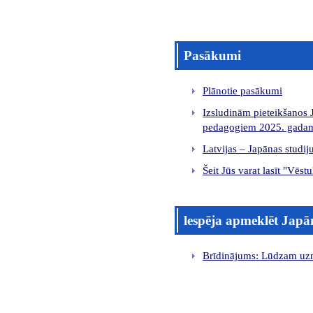
Pasākumi
Plānotie pasākumi
Izsludinām pieteikšanos J
pedagogiem 2025. gada
Latvijas – Japānas studi
Šeit Jūs varat lasīt "Vēst
lespēja apmeklēt Jap
Brīdinājums: Lūdzam uzm