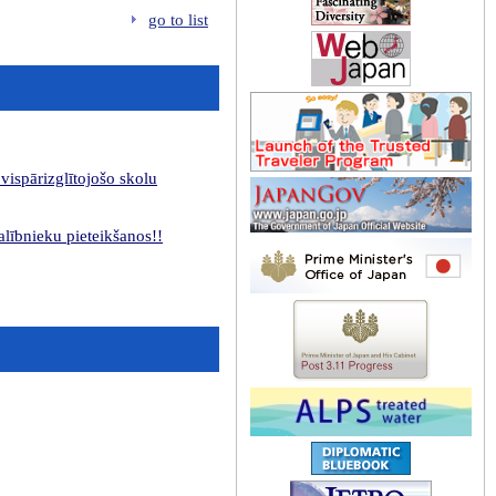
go to list
vispārizglītojošo skolu
lībnieku pieteikšanos!!