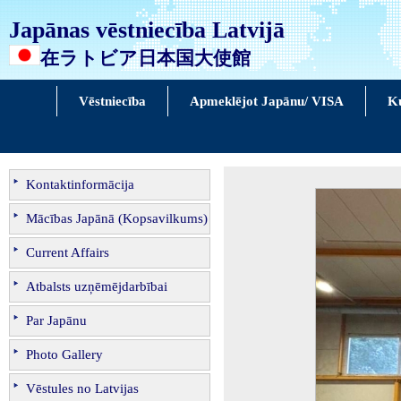
Japānas vēstniecība Latvijā
在ラトビア日本国大使館
Vēstniecība
Apmeklējot Japānu/ VISA
Ku
Kontaktinformācija
Mācības Japānā (Kopsavilkums)
Current Affairs
Atbalsts uzņēmējdarbībai
Par Japānu
Photo Gallery
Vēstules no Latvijas