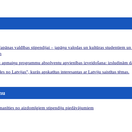
apānas valdības stipendijai – japāņu valodas un kultūras studentiem un 
m
ju apmaiņu programmu absolventu apvienības izveidošana: izsludinām da
ules no Latvijas", kurās apskatītas interesantas ar Latviju saistītas tēmas.
ānu
anīties no aizdomīgiem stipendiju piedāvājumiem