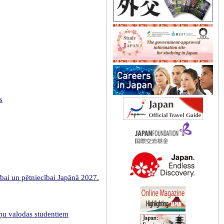
s
tībai un pētniecībai Japānā 2027.
ņu valodas studentiem