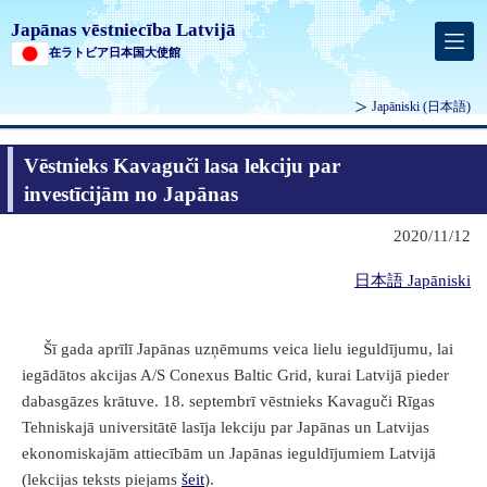
Japānas vēstniecība Latvijā
在ラトビア日本国大使館
Japāniski
(日本語)
Vēstnieks Kavaguči lasa lekciju par
investīcijām no Japānas
2020/11/12
日本語 Japāniski
Šī gada aprīlī Japānas uzņēmums veica lielu ieguldījumu, lai
iegādātos akcijas A/S Conexus Baltic Grid, kurai Latvijā pieder
dabasgāzes krātuve. 18. septembrī vēstnieks Kavaguči Rīgas
Tehniskajā universitātē lasīja lekciju par Japānas un Latvijas
ekonomiskajām attiecībām un Japānas ieguldījumiem Latvijā
(lekcijas teksts piejams
šeit
).