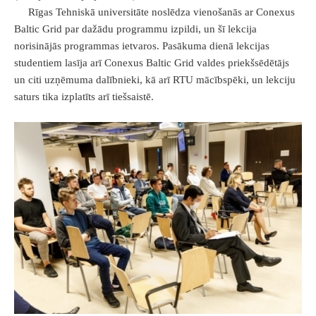
​ Rīgas Tehniskā universitāte noslēdza vienošanās ar Conexus
Baltic Grid par dažādu programmu izpildi, un šī lekcija
norisinājās programmas ietvaros. Pasākuma dienā lekcijas
studentiem lasīja arī Conexus Baltic Grid valdes priekšsēdētājs
un citi uzņēmuma dalībnieki, kā arī RTU mācībspēki, un lekciju
saturs tika izplatīts arī tiešsaistē.