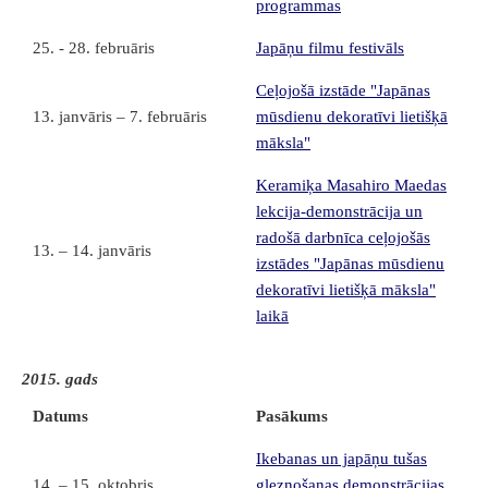
programmas
25. - 28. februāris
Japāņu filmu festivāls
Ceļojošā izstāde "Japānas
13. janvāris – 7. februāris
mūsdienu dekoratīvi lietišķā
māksla"
Keramiķa Masahiro Maedas
lekcija-demonstrācija un
radošā darbnīca ceļojošās
13. – 14. janvāris
izstādes "Japānas mūsdienu
dekoratīvi lietišķā māksla"
laikā
2015. gads
Datums
Pasākums
Ikebanas un japāņu tušas
14. – 15. oktobris
gleznošanas demonstrācijas