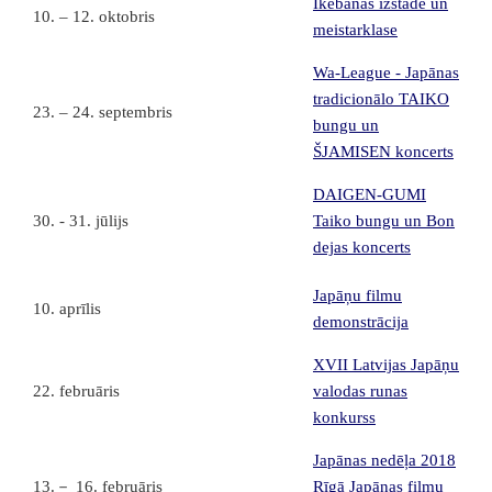
Ikebanas izstāde un
10. – 12. oktobris
meistarklase
Wa-League - Japānas
tradicionālo TAIKO
23. – 24. septembris
bungu un
ŠJAMISEN koncerts
DAIGEN-GUMI
30. - 31. jūlijs
Taiko bungu un Bon
dejas koncerts
Japāņu filmu
10. aprīlis
demonstrācija
XVII Latvijas Japāņu
22. februāris
valodas runas
konkurss
Japānas nedēļa 2018
13.－ 16. februāris
Rīgā Japānas filmu