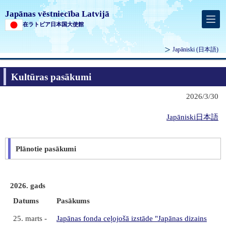
Japānas vēstniecība Latvijā
在ラトビア日本国大使館
Japāniski
(日本語)
Kultūras pasākumi
2026/3/30
Japāniski日本語
Plānotie pasākumi
2026. gads
Datums
Pasākums
25. marts -
Japānas fonda ceļojošā izstāde "Japānas dizains