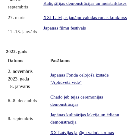
Kaligrāfijas demonstrācijas un meistarklases
septembris
27. marts
XXI Latvijas japāņu valodas runas konkurss
Japānas filmu festivāls
11.-13. janvāris
2022. gads
Datums
Pasākums
2. novembris -
Japānas Fonda ceļojošā izstāde
2023. gada
"Apbūvētā vide"
18. janvāris
Chado jeb tējas ceremonijas
6.-8. decembris
demonstrācijas
Japānas kulinārijas lekcija un ēdienu
8. septembris
demonstrācija
XX Latvijas japāņu valodas runas