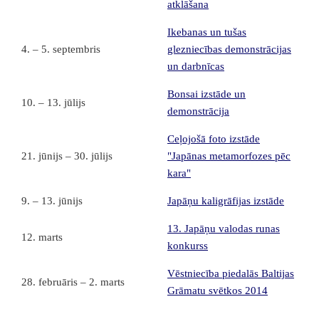
atklāšana
Ikebanas un tušas
4. – 5. septembris
glezniecības demonstrācijas
un darbnīcas
Bonsai izstāde un
10. – 13. jūlijs
demonstrācija
Ceļojošā foto izstāde
21. jūnijs – 30. jūlijs
"Japānas metamorfozes pēc
kara"
9. – 13. jūnijs
Japāņu kaligrāfijas izstāde
13. Japāņu valodas runas
12. marts
konkurss
Vēstniecība piedalās Baltijas
28. februāris – 2. marts
Grāmatu svētkos 2014