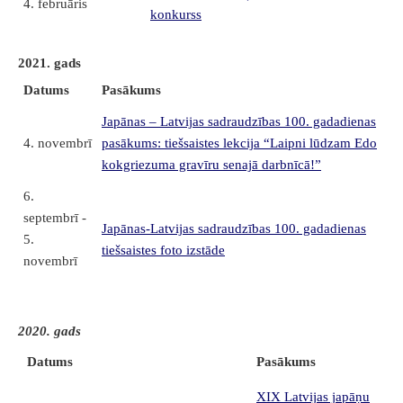
4. februāris
konkurss
2021. gads
Datums
Pasākums
Japānas – Latvijas sadraudzības 100. gadadienas
4. novembrī
pasākums: tiešsaistes lekcija “Laipni lūdzam Edo
kokgriezuma gravīru senajā darbnīcā!”
6.
septembrī -
Japānas-Latvijas sadraudzības 100. gadadienas
5.
tiešsaistes foto izstāde
novembrī
2020. gads
Datums
Pasākums
XIX Latvijas japāņu