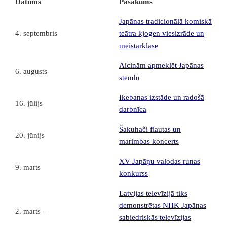
Datums
Pasākums
Japānas tradicionālā komiskā
4. septembris
teātra kjogen viesizrāde un
meistarklase
Aicinām apmeklēt Japānas
6. augusts
stendu
Ikebanas izstāde un radošā
16. jūlijs
darbnīca
Šakuhači flautas un
20. jūnijs
marimbas koncerts
XV Japāņu valodas runas
9. marts
konkurss
Latvijas televīzijā tiks
demonstrētas NHK Japānas
2. marts –
sabiedriskās televīzijas