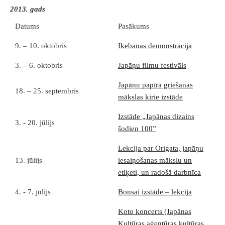
2013. gads
Datums
Pasākums
9. – 10. oktobris
Ikebanas demonstrācija
3. – 6. oktobris
Japāņu filmu festivāls
Japāņu papīra griešanas
18. – 25. septembris
mākslas kirie izstāde
Izstāde „Japānas dizains
3. - 20. jūlijs
šodien 100”
Lekcija par Origata, japāņu
13. jūlijs
iesaiņošanas mākslu un
etiķeti, un radošā darbnīca
4. - 7. jūlijs
Bonsai izstāde – lekcija
Koto koncerts (Japānas
Kultūras aģentūras kultūras