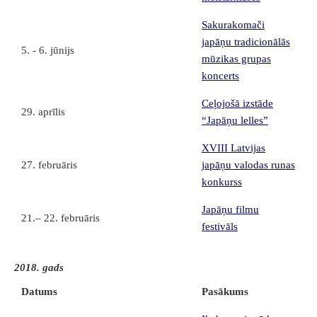
Sakurakomači
japāņu tradicionālās
5. - 6. jūnijs
mūzikas grupas
koncerts
Ceļojošā izstāde
29. aprīlis
“Japāņu lelles”
XVIII Latvijas
27. februāris
japāņu valodas runas
konkurss
Japāņu filmu
21.– 22. februāris
festivāls
2018. gads
Datums
Pasākums