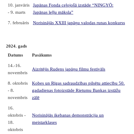
10. janvāris
Japānas Fonda ceļojošā izstāde “NINGYŌ:
- 9. marts
Japānas leļļu māksla”
7. februāris
Norisinājās XXIII japāņu valodas runas konkurss
2024. gads
Datums
Pasākums
14.-16.
Aizritējis Rudens japāņu filmu festivāls
novembris
8. oktobris
Kobes un Rīgas sadraudzības pilsētu attiecību 50.
- 8.
gadadienas fotoizstāde Rietumu Bankas izstāžu
novembris
zālē
16.
oktobris -
Norisinājās ikebanas demonstrācija un
18.
meistarklases
oktobris