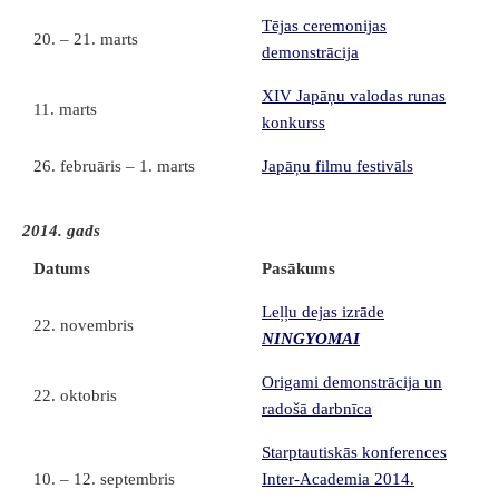
Tējas ceremonijas
20. – 21. marts
demonstrācija
XIV Japāņu valodas runas
11. marts
konkurss
26. februāris – 1. marts
Japāņu filmu festivāls
2014. gads
Datums
Pasākums
Leļļu dejas izrāde
22. novembris
NINGYOMAI
Origami demonstrācija un
22. oktobris
radošā darbnīca
Starptautiskās konferences
10. – 12. septembris
Inter-Academia 2014.