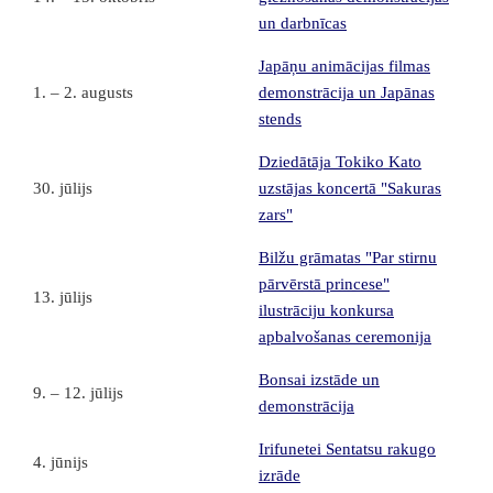
un darbnīcas
Japāņu animācijas filmas
1. – 2. augusts
demonstrācija un Japānas
stends
Dziedātāja Tokiko Kato
30. jūlijs
uzstājas koncertā "Sakuras
zars"
Bilžu grāmatas "Par stirnu
pārvērstā princese"
13. jūlijs
ilustrāciju konkursa
apbalvošanas ceremonija
Bonsai izstāde un
9. – 12. jūlijs
demonstrācija
Irifunetei Sentatsu rakugo
4. jūnijs
izrāde