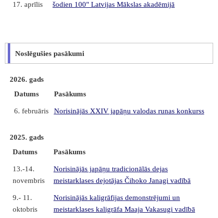
17. aprīlis
šodien 100" Latvijas Mākslas akadēmijā
Noslēgušies pasākumi
2026. gads
Datums
Pasākums
6. februāris
Norisinājās XXIV japāņu valodas runas konkurss
2025. gads
Datums
Pasākums
13.-14.
Norisinājās japāņu tradicionālās dejas
novembris
meistarklases dejotājas Čihoko Janagi vadībā
9.- 11.
Norisinājās kaligrāfijas demonstrējumi un
oktobris
meistarklases kaligrāfa Maaja Vakasugi vadībā