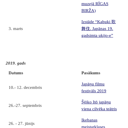
muzejā RĪGAS
BIRŽA)
Izstāde “Kabuki 歌
3. marts
舞伎. Japānas 19.
gadsimta ukijo-e”
2019. gads
Datums
Pasākums
Japāņu filmu
10.- 12. decembris
festivāls 2019
Šjōko Itō japāņu
26.-27. septembris
viena cilvēka teātris
Ikebanas
26. - 27. jūnijs
meistarklases