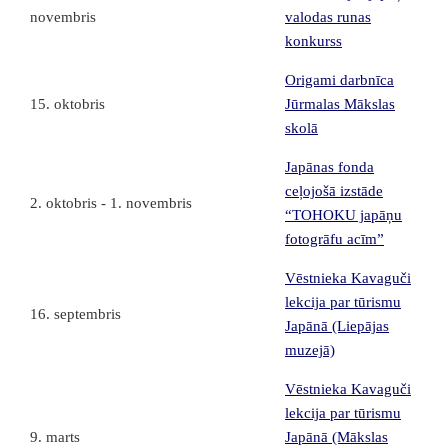
novembris
valodas runas
konkurss
Origami darbnīca
15. oktobris
Jūrmalas Mākslas
skolā
Japānas fonda
ceļojošā izstāde
2. oktobris - 1. novembris
“TOHOKU japāņu
fotogrāfu acīm”
Vēstnieka Kavaguči
lekcija par tūrismu
16. septembris
Japānā (Liepājas
muzejā)
Vēstnieka Kavaguči
lekcija par tūrismu
9. marts
Japānā (Mākslas