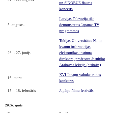
un ŠINOBUE flautas
koncerts
Latvijas Televīzijā tiks
5. augusts-
demonstrētas Japānas TV
programmas
Tokijas Universitātes Nano
kvantu informācijas
26. - 27. jūnijs
elektronikas institūta
direktora, profesora Jasuhiko
Arakavas lekcija (atskaite)
XVI Japāņu valodas runas
16. marts
konkurss
15. - 18. februāris
Japāņu filmu festivāls
2016. gads