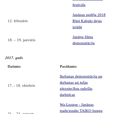
festivāls
Japānas nedēļa 2018
12. februāris
Rīgā Kabuki dejas
izrāde
Japāņu filmu
18. – 19. janvāris
demonstrācija
2017. gads
Datums
Pasākums
Ikebanas demonstrācija un
ikebanas un tušas
17. - 18. oktobris
glezniecības radošās
darbnīcas
Wa-League - Japānas
tradicionālo TAIKO bungu
21. - 22. augusts