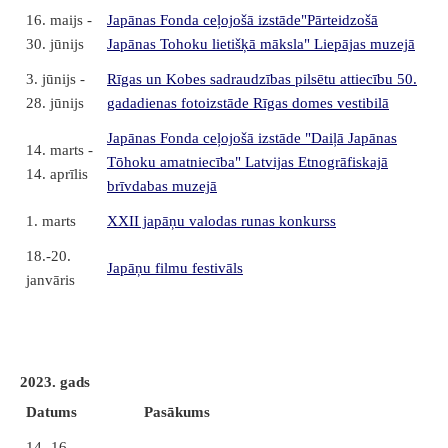
16. maijs -
Japānas Fonda ceļojošā izstāde"Pārteidzošā
30. jūnijs
Japānas Tohoku lietišķā māksla" Liepājas muzejā
3. jūnijs -
Rīgas un Kobes sadraudzības pilsētu attiecību 50.
28. jūnijs
gadadienas fotoizstāde
Rīgas domes vestibilā
Japānas Fonda ceļojošā izstāde "Daiļā Japānas
14. marts -
Tōhoku amatniecība" Latvijas Etnogrāfiskajā
14. aprīlis
brīvdabas muzejā
1. marts
XXII japāņu valodas runas konkurss
18.-20.
Japāņu filmu festivāls
janvāris
2023. gads
Datums
Pasākums
14.-16.