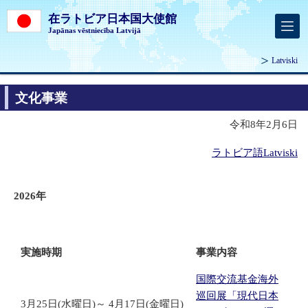
在ラトビア日本国大使館
Japānas vēstniecība Latvijā
Latviski
文化事業
令和8年2月6日
ラトビア語Latviski
2026年
実施時期
事業内容
国際交流基金海外
巡回展「現代日本
3月25日(水曜日)～ 4月17日(金曜日)