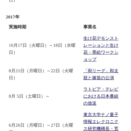
日）
2017年
実施時期
事業名
生け花デモンスト
10月17日（火曜日）～18日（水曜
レーションと生け
日）
花・墨絵ワークシ
ョップ
8月21日（月曜日）～22日（火曜
「和リーグ」和太
日）
鼓と篠笛の公演
ラトビア・テレビ
8月 5日（土曜日）～
における日本番組
の放送
東京大学ナノ量子
情報エレクロニク
6月26日（月曜日）～27日（火曜
ス研究機構長・荒