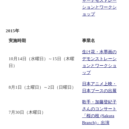
ャーデモストレー
ションとワークシ
ョップ
2015年
実施時期
事業名
生け花・水墨画の
10月14日（水曜日）～15日（木曜
デモンストレーシ
日）
ョンとワークショ
ップ
日本アニメ上映・
8月1日（土曜日）～2日（日曜日）
日本ブースの出展
歌手・加藤登紀子
さんのコンサート
7月30日（木曜日）
「桜の枝 (Sakura
Branch)」出演