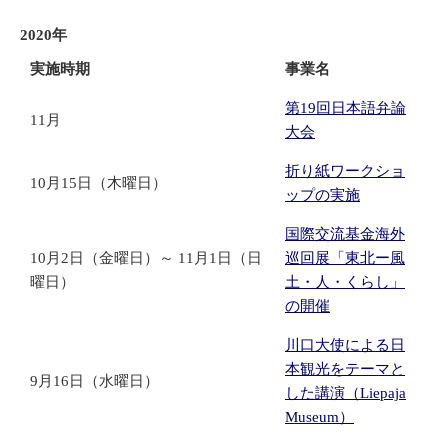
2020年
実施時期
事業名
第19回日本語弁論
11月
大会
折り紙ワークショ
10月15日（木曜日）
ップの実施
国際交流基金海外
10月2日（金曜日）～ 11月1日（日
巡回展「東北ー風
曜日）
土・人・くらし」
の開催
川口大使による日
本観光をテーマと
9月16日（水曜日）
した講演（Liepaja
Museum）