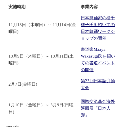
実施時期
事業内容
日本舞踊家の柳千
11月13日（木曜日）～ 11月14日(金
穂子氏を招いての
曜日)
日本舞踊ワークシ
ョップの開催
書道家Maaya
10月9日（木曜日）～ 10月11日(土
Wakasugi氏を招い
曜日)
ての書道イベント
の開催
第23回日本語弁論
2月7日(金曜日)
大会
国際交流基金海外
1月10日（金曜日）～ 3月9日(日曜
巡回展「日本人
日)
形」